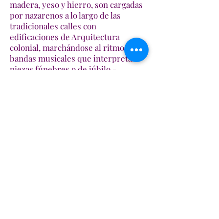
madera, yeso y hierro, son cargadas
por nazarenos a lo largo de las
tradicionales calles con
edificaciones de Arquitectura
colonial, marchándose al ritmo de
bandas musicales que interpretan
piezas fúnebres o de júbilo -
dependiendo de la celebración-, .
Sus calles siempre están adornadas
de alfombras elaboradas en flores y
aserrín, una tradición sevillana, muy
arraigada en muchas ciudades de
latinoamérica.
Ven a disfrutar de la Semana Santa
de Mompox, para que ¡Vivas tu Fé!
Sigue RETRO CONECTADO